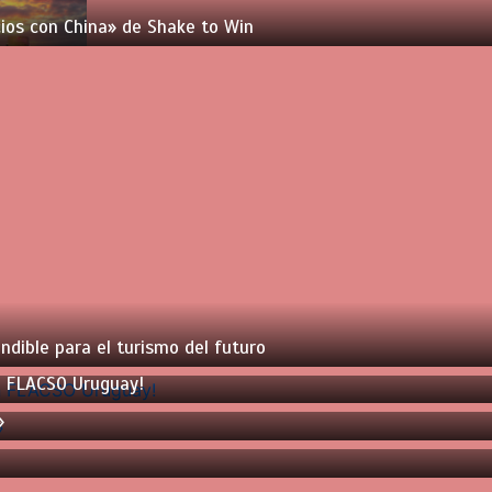
cios con China» de Shake to Win
ndible para el turismo del futuro
en FLACSO Uruguay!
»