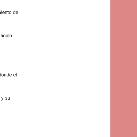
miento de
ación.
donde el
 y su