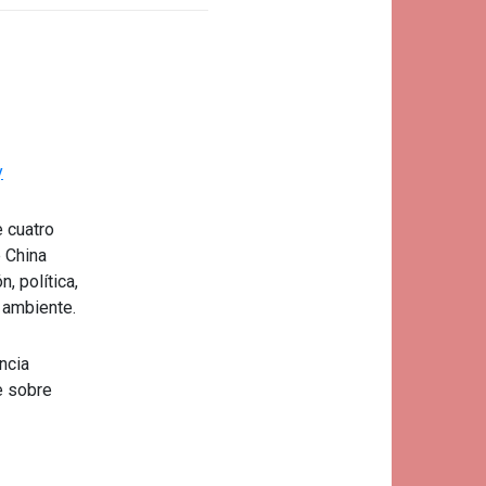
y
e cuatro
e China
, política,
o ambiente.
ncia
e sobre