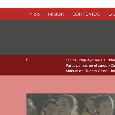
Saltar
al
Inicio
MISIÓN
CONTENIDO
LA
contenido
Amigos Uruguay 
El cine uruguayo llega a Chi
Participamos en el curso «C
Manual del Turista Chino: Una