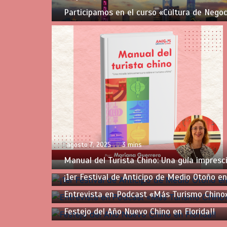
Participamos en el curso «Cultura de Nego
agosto 7, 2025
3 mins
Manual del Turista Chino: Una guía impresci
agosto 7, 2024
1 min
¡1er Festival de Anticipo de Medio Otoño 
marzo 11, 2024
1 min
Entrevista en Podcast «Más Turismo Chino
marzo 6, 2024
1 min
Festejo del Año Nuevo Chino en Florida!!