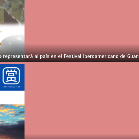
l» representará al país en el Festival Iberoamericano de Gua