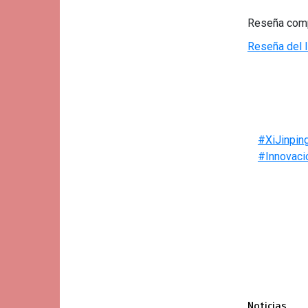
Reseña compl
Reseña del l
#XiJinpin
#Innovaci
Noticias