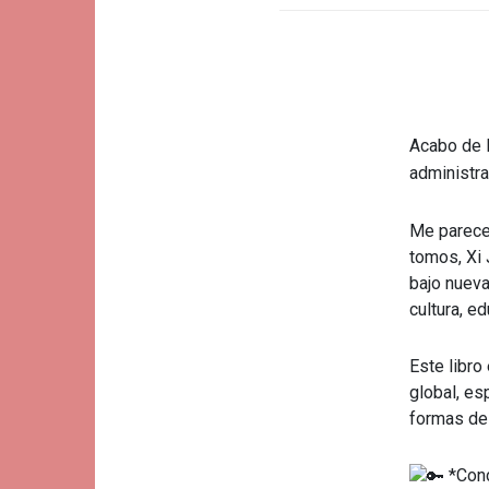
Acabo de l
administr
Me parece 
tomos, Xi 
bajo nueva
cultura, e
Este libro
global, es
formas de 
*Conc