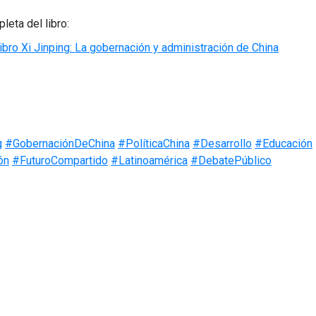
eta del libro:
ibro Xi Jinping: La gobernación y administración de China
g
#GobernaciónDeChina
#PolíticaChina
#Desarrollo
#Educación
ón
#FuturoCompartido
#Latinoamérica
#DebatePúblico