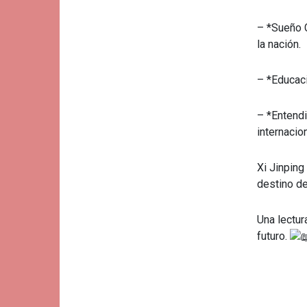
– *Sueño C
la nación.
– *Educaci
– *Entend
internacio
Xi Jinping
destino de
Una lectur
futuro.