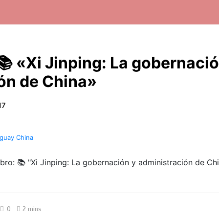
📚 «Xi Jinping: La gobernació
ón de China»
17
guay China
0
2 mins