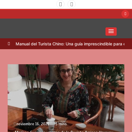
Saltar
al
contenido
Amigos Uruguay China
Win
Manual del Turista Chino: Una guía imprescindible para el turism
noviembre 16, 2021
3 mins