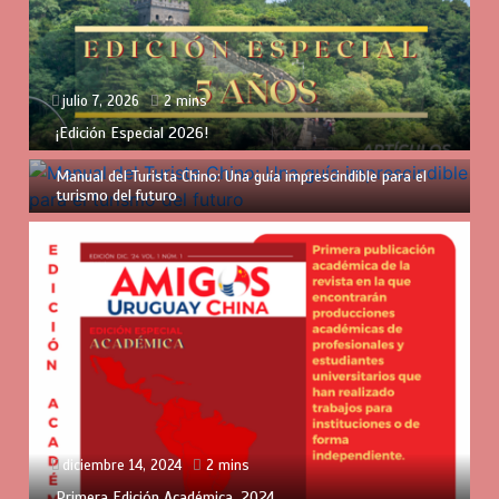
julio 7, 2026
2 mins
¡Edición Especial 2026!
agosto 7, 2025
3 mins
Manual del Turista Chino: Una guía imprescindible para el
turismo del futuro
diciembre 14, 2024
2 mins
Primera Edición Académica, 2024