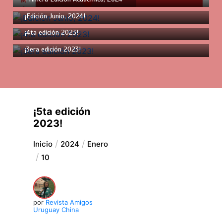
junio 11, 2024
2 mins
¡Edición Junio, 2024!
enero 3, 2024
1 min
¡4ta edición 2023!
agosto 31, 2023
2 mins
¡3era edición 2023!
¡5ta edición
2023!
Inicio
2024
Enero
10
por
Revista Amigos
Uruguay China