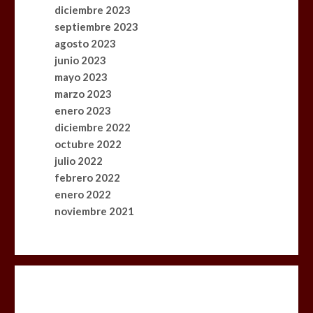
diciembre 2023
septiembre 2023
El cine uruguayo llega a China: «Mi
agosto 2023
Mundial» representará al país en el
junio 2023
Festival Iberoamericano de Guangzhou
mayo 2023
0
3 mins
marzo 2023
enero 2023
diciembre 2022
octubre 2022
Participamos en el curso «Cultura de
julio 2022
Negocios con China» de Shake to Win
febrero 2022
0
3 mins
enero 2022
noviembre 2021