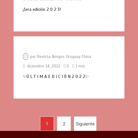
¡1era edición 2 0 2 3!
El cine uruguayo llega a China: «Mi
Mundial» representará al país en el
Festival Iberoamericano de Guangzhou
0
3 mins
por
Revista Amigos Uruguay China
diciembre 14, 2022
0
1 min
✨Ú L T I M A E D I C I Ó N 2 0 2 2✨
Participamos en el curso «Cultura de
Negocios con China» de Shake to Win
0
3 mins
1
2
Siguiente
Manual del Turista Chino: Una guía