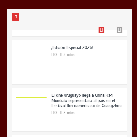
imprescindible para el turismo del
futuro
0
3 mins
¡Edición Especial 2026!
0
2 mins
El cine uruguayo llega a China: «Mi
Mundial» representará al país en el
Festival Iberoamericano de Guangzhou
0
3 mins