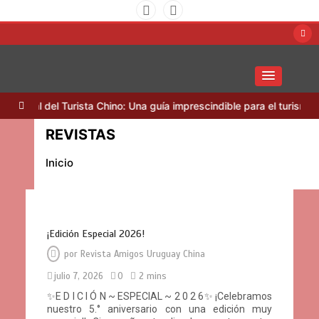
Saltar
al
contenido
Amigos Uruguay China
del Turista Chino: Una guía imprescindible para el turismo del futuro
REVISTAS
Inicio
¡Edición Especial 2026!
por
Revista Amigos Uruguay China
julio 7, 2026
0
2 mins
✨E D I C I Ó N ~ ESPECIAL ~ 2 0 2 6✨ ¡Celebramos
nuestro 5.° aniversario con una edición muy