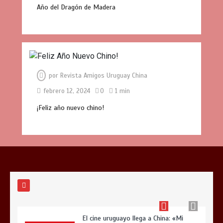
Año del Dragón de Madera
Participamos en el curso «Cultura de
Negocios con China» de Shake to Win
0
3 mins
por
Revista Amigos Uruguay China
Manual del Turista Chino: Una guía
febrero 12, 2024
0
1 min
imprescindible para el turismo del
futuro
¡Feliz año nuevo chino!
0
3 mins
¡Edición Especial 2026!
0
2 mins
El cine uruguayo llega a China: «Mi