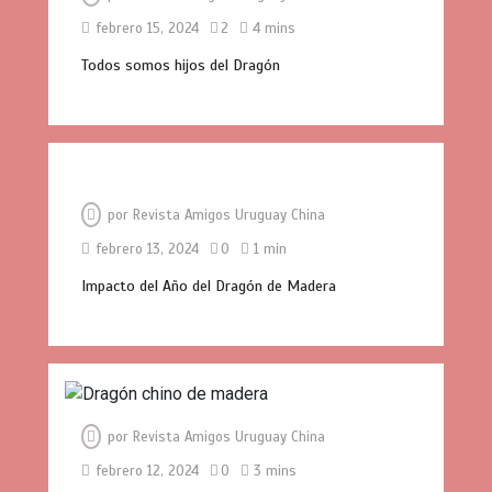
febrero 15, 2024
2
4 mins
Todos somos hijos del Dragón
por
Revista Amigos Uruguay China
febrero 13, 2024
0
1 min
Impacto del Año del Dragón de Madera
El cine uruguayo llega a China: «Mi
Mundial» representará al país en el
por
Revista Amigos Uruguay China
Festival Iberoamericano de Guangzhou
0
3 mins
febrero 12, 2024
0
3 mins