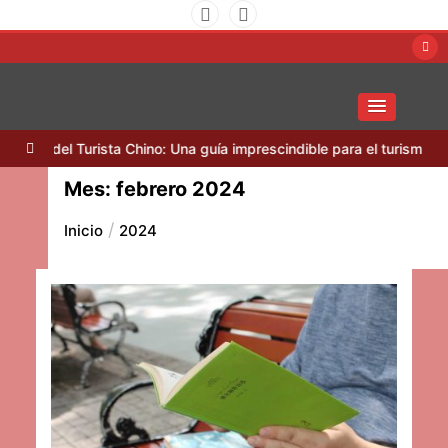
Saltar
al
contenido
Amigos Uruguay China
el Turista Chino: Una guía imprescindible para el turismo del futuro
Mes:
febrero 2024
Inicio
2024