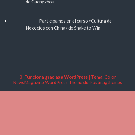
de Guangzhou
Participamos en el curso «Cultura de
Negocios con China» de Shake to Win
Funciona gracias a WordPress
|
Tema:
Color
NewsMagazine WordPress Theme
de
Postmagthemes