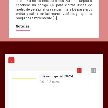
lo es. Ya no es necesario deslizar una tarjeta o
escanear un código QR para ciertas líneas de
metro de Beijing: ahora se permite a los pasajeros
entrar y salir «con las manos vacías», ya que las
máquinas simplemente […]
Noticias
Manual del Turista Chino: Una guía
imprescindible para el turismo del
futuro
0
3 mins
¡Edición Especial 2026!
0
2 mins