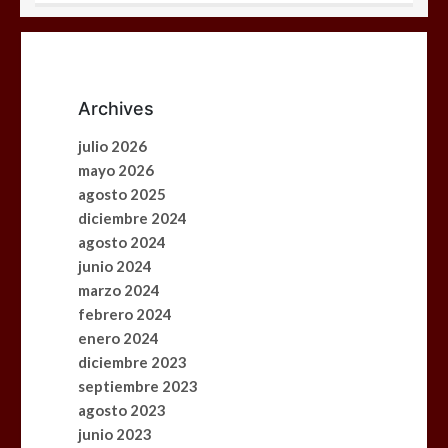
El cine uruguayo llega a China: «Mi
Mundial» representará al país en el
Festival Iberoamericano de Guangzhou
0
3 mins
Archives
julio 2026
mayo 2026
agosto 2025
Participamos en el curso «Cultura de
diciembre 2024
Negocios con China» de Shake to Win
agosto 2024
0
3 mins
junio 2024
marzo 2024
febrero 2024
enero 2024
diciembre 2023
Manual del Turista Chino: Una guía
septiembre 2023
imprescindible para el turismo del
agosto 2023
futuro
junio 2023
0
3 mins