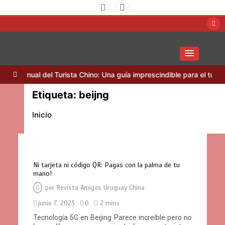
Saltar
al
contenido
Amigos Uruguay China
n
Manual del Turista Chino: Una guía imprescindible para el turismo 
Etiqueta:
beijng
Inicio
Ni tarjeta ni código QR: Pagas con la palma de tu
mano!
por
Revista Amigos Uruguay China
junio 7, 2023
0
2 mins
Tecnología 5G en Beijing Parece increíble pero no