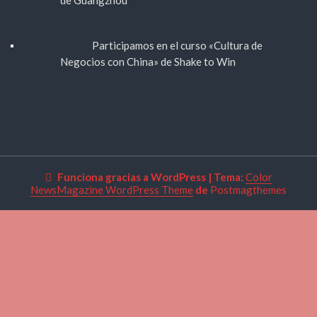
de Guangzhou
Participamos en el curso «Cultura de
Negocios con China» de Shake to Win
Funciona gracias a WordPress
|
Tema:
Color
NewsMagazine WordPress Theme
de
Postmagthemes