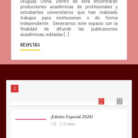
Uruguay China. Dentro de esta encontrarán
producciones académicas de profesionales y
estudiantes universitarios que han realizado
trabajos para instituciones o de forma
independiente. Generamos este espacio con la
finalidad de difundir las publicaciones
académicas, editadas […]
REVISTAS
Manual del Turista Chino: Una guía
imprescindible para el turismo del
futuro
0
3 mins
¡Edición Especial 2026!
0
2 mins