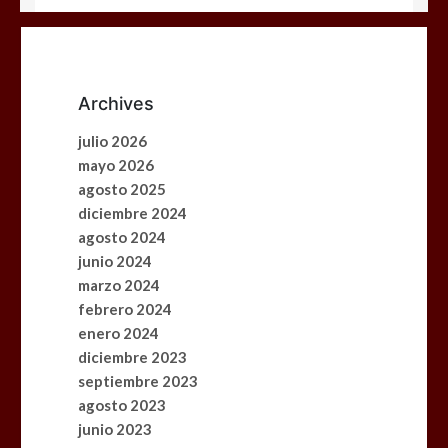
El cine uruguayo llega a China: «Mi
Mundial» representará al país en el
Festival Iberoamericano de Guangzhou
Archives
0
3 mins
julio 2026
mayo 2026
agosto 2025
Participamos en el curso «Cultura de
Negocios con China» de Shake to Win
diciembre 2024
0
3 mins
agosto 2024
junio 2024
marzo 2024
febrero 2024
Manual del Turista Chino: Una guía
enero 2024
imprescindible para el turismo del
futuro
diciembre 2023
0
3 mins
septiembre 2023
agosto 2023
junio 2023